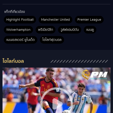
แท็กที่เกี่ยวข้อง
Highlight Football
Manchester United
Premier League
Wolverhampton
พรีเมียร์ลีก
วูล์ฟแฮมป์ตัน
แมนยู
แมนเชสเตอร์ ยูไนเต็ด
ไฮไลท์ฟุตบอล
ไฮไลท์บอล