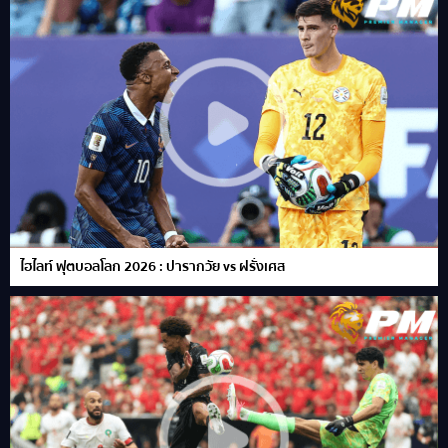
ไฮไลท์ ฟุตบอลโลก 2026 : ปารากวัย vs ฝรั่งเศส