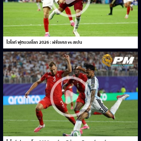
ไฮไลท์ ฟุตบอลโลก 2026 : ฝรั่งเศส vs สเปน