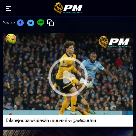
Wolverhampton
Share
ไฮไลท์ฟุตบอล พรีเมียร์ลีก : แมนฯซิตี้ vs วูล์ฟแฮมป์ตัน