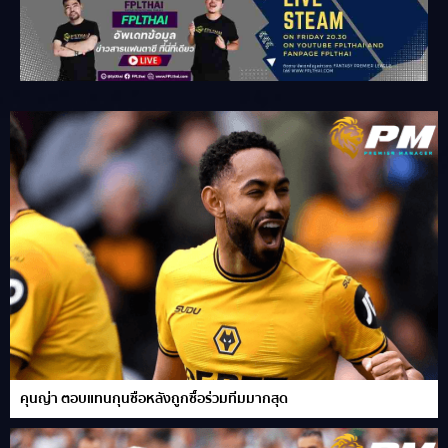
คุนญ่า ตอบแทนกุนซือหลังถูกซื้อร่วมทีมมากสุด