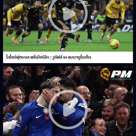
ไฮไลท์ฟุตบอล พรีเมียร์ลีก : วูล์ฟส์ vs แมนฯยูไนเต็ด