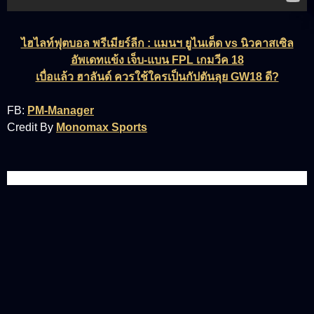
ไฮไลท์ฟุตบอล พรีเมียร์ลีก : แมนฯ ยูไนเต็ด vs นิวคาสเซิล
อัพเดทแข้ง เจ็บ-แบน FPL เกมวีค 18
เบื่อแล้ว ฮาลันด์ ควรใช้ใครเป็นกัปตันลุย GW18 ดี?
FB:
PM-Manager
Credit By
Monomax Sports