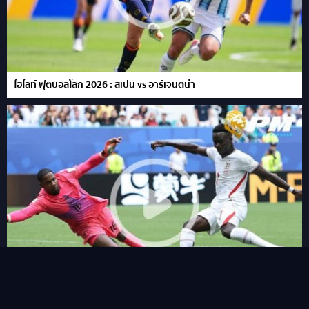
ไฮไลท์ ฟุตบอลโลก 2026 : สเปน vs อาร์เจนติน่า
ไฮไลท์ ฟุตบอลโลก 2026 : ฝรั่งเศส vs อังกฤษ