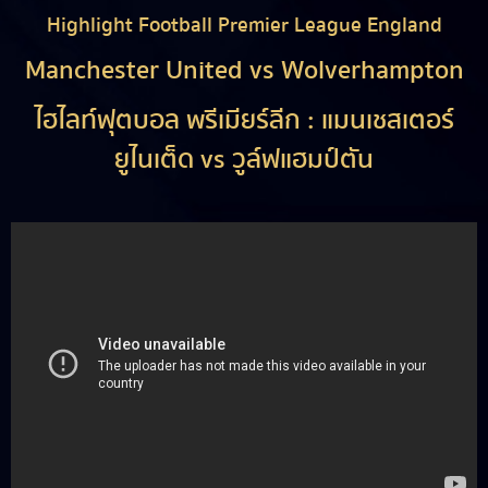
Highlight Football Premier League England
Manchester United vs Wolverhampton
ไฮไลท์ฟุตบอล พรีเมียร์ลีก : แมนเชสเตอร์
ยูไนเต็ด vs วูล์ฟแฮมป์ตัน