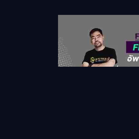
แท็กที่เกี่ยวข้อง
Barcelona
champions league
Highlight Football