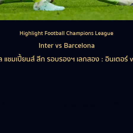
Highlight Football Champions League
Inter vs Barcelona
 แชมเปี้ยนส์ ลีก รอบรองฯ เลกสอง : อินเตอร์ v