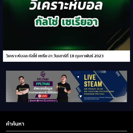
วิเคราะห์บอล กัลโช่ เซเรีย อา วันเสาร์ที่ 18 กุมภาพันธ์ 2023
คำค้นหา