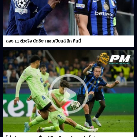
ส่อง 11 ตัวจริง นัดชิงฯ แชมเปียนส์ ลีก คืนนี้