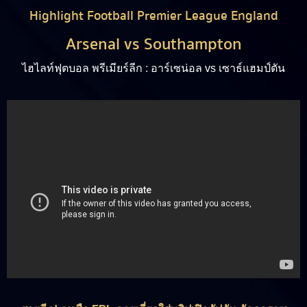
Highlight Football Premier League England
Arsenal vs Southampton
ไฮไลท์ฟุตบอล พรีเมียร์ลีก : อาร์เซน่อล vs เซาธ์แฮมป์ตัน