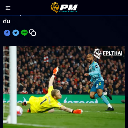
ไฮไลท์ฟุตบอล พรีเมียร์ลีก : อาร์เซน่อล vs เซาธ์แฮมป์
ตัน