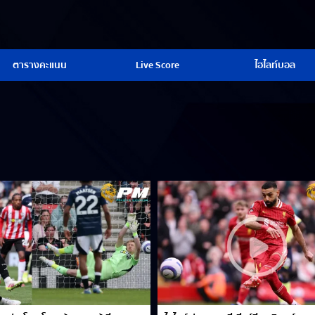
ตารางคะแนน
Live Score
ไฮไลท์บอล