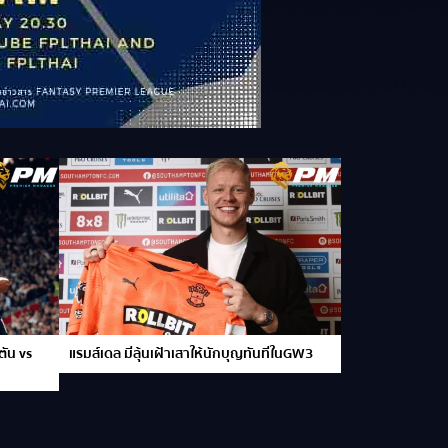
ตัน vs
แรมส์เดล มีลุ้นเฝ้าเสาให้นักบุญทันทีในGW3