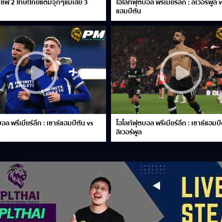
ซฟ 2 โทษ!โกยแต้มจุกๆแม้เสีย 3
ไฮไลท์ฟุตบอล พรีเมียร์ลีก : ลิเวอร์พูล v
แฮมป์ตัน
อล พรีเมียร์ลีก : เซาธ์แฮมป์ตัน vs
ไฮไลท์ฟุตบอล พรีเมียร์ลีก : เซาธ์แฮมป์
ลิเวอร์พูล