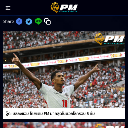
PMMANAGER
Share
จู๊ด เบลลิงแฮม โกยแต้ม PM มากสุดในบอลโลกรอบ 8 ทีม