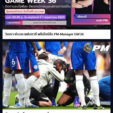
วิเคราะห์บอล แฟนตาซี พรีเมียร์ลีก PM-Manager GW36