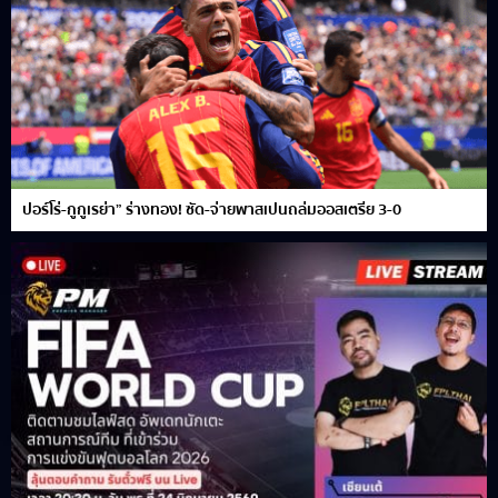
ปอร์โร่-กูกูเรย่า” ร่างทอง! ซัด-จ่ายพาสเปนถล่มออสเตรีย 3-0