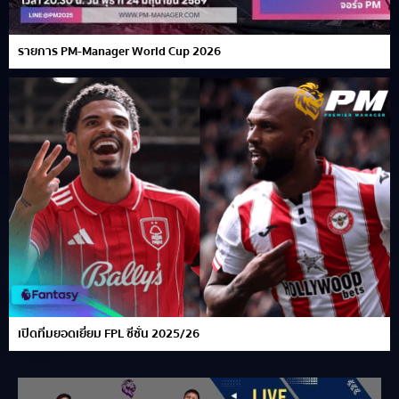
รายการ PM-Manager World Cup 2026
เปิดทีมยอดเยี่ยม FPL ซีซั่น 2025/26