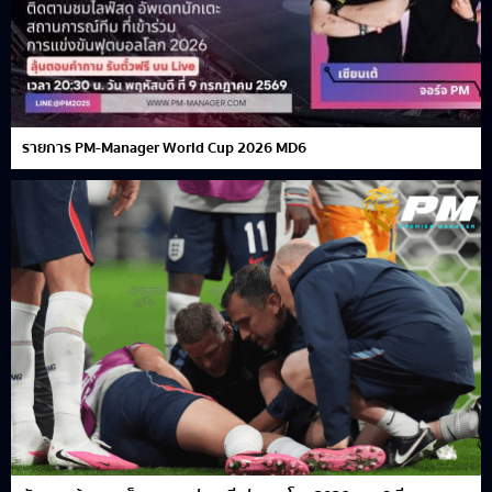
รายการ PM-Manager World Cup 2026 MD6