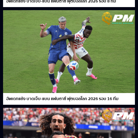
อัพเดทแข้ง บาดเจ็บ-แบน แฟนตาซี ฟุตบอลโลก 2026 รอบ 8 ทีม
อัพเดทแข้ง บาดเจ็บ-แบน แฟนตาซี ฟุตบอลโลก 2026 รอบ 16 ทีม