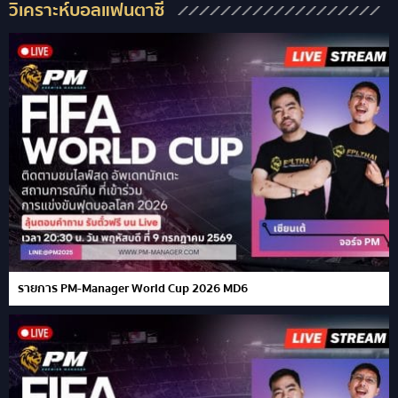
วิเคราะห์บอลแฟนตาซี
รายการ PM-Manager World Cup 2026 MD6