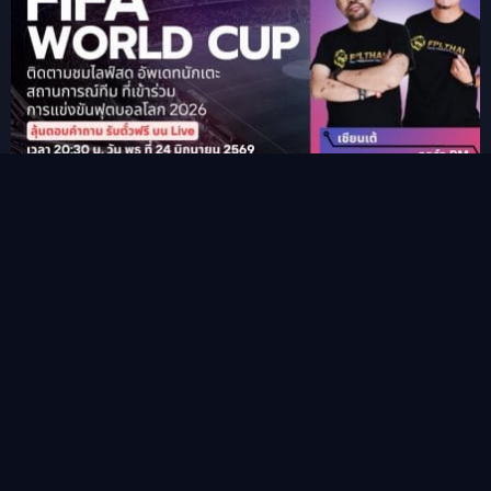
รายการ PM-Manager World Cup 2026