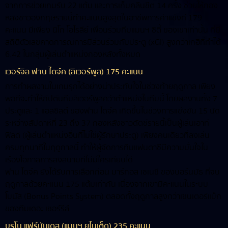
จากการช่วยเกมรับ 22 แต้ม และการเก็บคลีนชีต 14 ครั้ง ช่วยให้กอง
หลังชาวอังกฤษรายนี้ทำคะแนนสูงสุดในอาชีพการค้าแข้งที่ 179
คะแนน มีเพียง นิโก โอไรลีย์ เพื่อนร่วมทีมแมนฯ ซิตี้ ของเขาเท่านั้น ที่มี
สถิติตัวเลขคาดการณ์การมีส่วนร่วมกับประตู (xGI) สูงกว่าเกฮีที่ทำได้
6.42 ในกลุ่มผู้เล่นตำแหน่งกองหลังทั้งหมด
เวอร์จิล ฟาน ไดจ์ค (ลิเวอร์พูล) 175 คะแนน
การทำผลงานในเกมรุกได้อย่างน่าประทับใจในช่วงท้ายฤดูกาล เพียง
พอที่จะทำให้กัปตันทีมลิเวอร์พูลคว้าตำแหน่งในทีมนี้ โดยผลงานทั้ง 7
ประตูและ 1 แอสซิสต์ ของฟาน ไดจ์ค เกิดขึ้นในช่วงการแข่งขัน 15 นัด
ระหว่างสัปดาห์ที่ 23 ถึง 37 กองหลังชาวดัตช์รายนี้เป็นผู้เล่นเอาท์
ฟิลด์ (ผู้เล่นตำแหน่งอื่นที่ไม่ใช่ผู้รักษาประตู) เพียงคนเดียวที่ลงเล่น
ครบทุกนาทีในฤดูกาลนี้ ทำให้ผู้จัดการทีมแฟนตาซีมีความมั่นใจใน
เรื่องโอกาสการลงสนามที่ไม่มีใครเทียบได้
ฟาน ไดจ์ค ยังได้รับการเลือกก่อน มาร์กอส เซเนซี ของบอร์นมัธ ที่จบ
ฤดูกาลด้วยคะแนน 175 แต้มเท่ากัน เนื่องจากเขามีคะแนนในระบบ
โบนัส (Bonus Points System) ตลอดทั้งฤดูกาลสูงกว่าเซนเตอร์แบ็ก
ของทีมเดอะ เชอร์รีส์
บรูโน แฟร์นันเดส (แมนฯ ยูไนเต็ด) 235 คะแนน