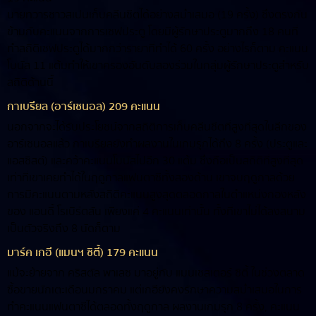
นายทวารชาวสเปนเก็บคลีนชีตได้อย่างสม่ำเสมอ (19 ครั้ง) ซึ่งตรงกัน
ข้ามกับคะแนนจากการเซฟประตู โดยมีผู้รักษาประตูมากถึง 18 คนที่
ทำสถิติเซฟประตูได้มากกว่ารายาที่ทำได้ 60 ครั้ง อย่างไรก็ตาม คะแนน
โบนัส 11 แต้มทำให้เขาครองอันดับสองร่วมในกลุ่มผู้รักษาประตูสำหรับ
สถิติด้านนี้
กาเบรียล (อาร์เซนอล) 209 คะแนน
นอกจากจะได้รับประโยชน์จากสถิติการเก็บคลีนชีตที่สูงที่สุดในลีกของ
อาร์เซนอลแล้ว กาเบรียลยังทำผลงานในเกมรุกได้ถึง 8 ครั้ง (ประตูและ
แอสซิสต์) และคว้าคะแนนโบนัสไปอีก 30 แต้ม ซึ่งถือเป็นสถิติที่สูงที่สุด
เท่าที่เขาเคยทำได้ในฤดูกาลแฟนตาซีทั้งสองด้าน เขาจบฤดูกาลด้วย
การมีคะแนนตามหลังสถิติคะแนนสูงสุดตลอดกาลในตำแหน่งกองหลัง
ของ แอนดี้ โรเบิร์ตสัน เพียงแค่ 4 คะแนนเท่านั้น ทั้งที่เขาไม่ได้ลงสนาม
เป็นตัวจริงถึง 8 นัดก็ตาม
มาร์ค เกฮี (แมนฯ ซิตี้) 179 คะแนน
แม้จะย้ายจาก คริสตัล พาเลซ มาอยู่กับ แมนเชสเตอร์ ซิตี้ ในช่วงตลาด
ซื้อขายนักเตะเดือนมกราคม แต่เกฮียังคงรักษาความสม่ำเสมอในการ
ทำคะแนนแฟนตาซีได้ตลอดทั้งฤดูกาล ผลงานเกมรุก 8 ครั้ง, คะแนน