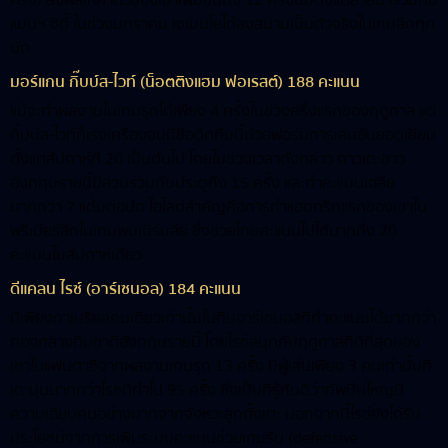
ครั้ง) ส่งผลให้ค่าตัวของเขาเพิ่มขึ้นถึง 12 ครั้งนับตั้งแต่ย้ายมาร่วมทีม
แมนฯ ซิตี้ ในช่วงมกราคม เซเมนโยได้ลงสนามเป็นตัวจริงในเกมลีกทุก
นัด
มอร์แกน กิ๊บบ์ส-ไวท์ (น็อตติงแฮม ฟอเรสต์) 188 คะแนน
แม้จะทำผลงานในเกมรุกได้เพียง 4 ครั้งในช่วงครึ่งแรกของฤดูกาล แต่
กิ๊บบ์ส-ไวท์ก็เร่งเครื่องจนมีชื่อติดทีมนี้ด้วยฟอร์มการเล่นอันยอดเยี่ยม
ตั้งแต่สัปดาห์ที่ 20 เป็นต้นไป โดยในช่วงเวลาดังกล่าว ดาวเตะชาว
อังกฤษรายนี้มีส่วนร่วมกับประตูถึง 15 ครั้ง และทำคะแนนเฉลี่ย
มากกว่า 7 แต้มต่อนัด ไฮไลต์สำคัญคือการทำแฮตทริกแรกของเขาใน
พรีเมียร์ลีกในเกมพบเบิร์นลีย์ ซึ่งช่วยโกยคะแนนไปได้มากถึง 20
คะแนนในสัปดาห์เดียว
ดีแคลน ไรซ์ (อาร์เซนอล) 184 คะแนน
มีเพียงกาเบรียลคนเดียวเท่านั้นในทีมอาร์เซนอลที่ทำคะแนนได้มากกว่า
กองกลางทีมชาติอังกฤษรายนี้ โดยไรซ์สนุกกับฤดูกาลที่ดีที่สุดของ
เขาในแฟนตาซีจากผลงานเกมรุก 13 ครั้ง มีผู้เล่นเพียง 3 คนเท่านั้นที่
เตะมุมมากกว่าไรซ์ที่ทำไป 95 ครั้ง ซึ่งเป็นที่รู้กันดีว่าทัพปืนใหญ่มี
ความเฉียบคมอย่างมากจากจังหวะลูกตั้งเตะ นอกจากนี้ไรซ์ยังได้รับ
ประโยชน์จากการเพิ่มระบบคะแนนช่วยเกมรับ (defensive