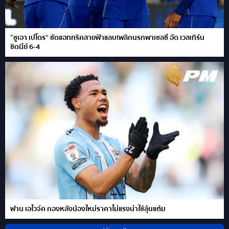
“ชูเอา เปโดร” ซัดแฮททริคสายฟ้าแลบ!พลิกนรกพาเชลซี อัด เวสเทิร์น
ซิดนีย์ 6-4
ฟาน เอไวจ์ค กองหลังน้องใหม่ราคาไม่แรงน่าใช้ลุ้นแต้ม