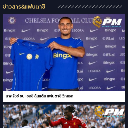
ข่าวสาร&แฟนตาซี
ลาครัวซ์ ซบ เชลซี ลุ้นแต้ม แฟนตาซี วีกแรก