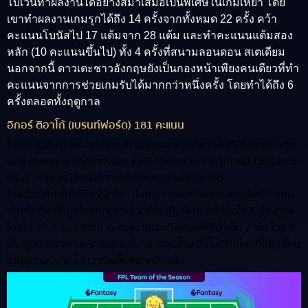
โบเวนทำผลงานได้อย่างสม่ำเสมอเป็นพิเศษในเกมเหย้า โดย
เขาทำผลงานเกมรุกได้ถึง 14 ครั้งจากทั้งหมด 22 ครั้ง คว้า
คะแนนโบนัสไป 17 แต้มจาก 28 แต้ม และทำคะแนนแต้มสอง
หลัก (10 คะแนนขึ้นไป) ทั้ง 4 ครั้งที่สนามลอนดอน สเตเดียม
นอกจากนี้ ดาวเตะชาวอังกฤษยังเป็นกองหน้าเพียงคนเดียวที่ทำ
คะแนนจากการช่วยเกมรับได้มากกว่าหนึ่งครั้ง โดยทำได้ถึง 6
ครั้งตลอดทั้งฤดูกาล
อิกอร์ ติอาโก้ (เบรนท์ฟอร์ด) 181 คะแนน
ในกลุ่มผู้เล่นตำแหน่งกองหน้า มีเพียงฮาแลนด์เท่านั้นที่มีโอกาสจะแจ้ง
(big chances) ยิงตรงกรอบ และมีตัวเลขคาดการณ์การมีส่วนร่วมกับ
ประตู (xGI) เหนือกว่าดาวเตะของเบรนท์ฟอร์ดรายนี้
โดยติอาโก้ทำไปได้ถึง 22 ประตูในฤดูกาลแรกที่ลงเล่นพรีเมียร์ลีกแบบ
เต็มตัว ติอาโก้ถูกโฉลกกับเอฟเวอร์ตันเป็นพิเศษหลังยิงไป 5 ประตูและ
โกยไป 30 คะแนนจากการลงสนามเจอทัพทอฟฟี่สีน้ำเงิน 2 นัด โดย 8
ประตูของแข้งชาวบราซิลรายนี้มาจากจุดโทษ ซึ่งไม่มีทีมไหนที่ได้จุดโทษ
ในฤดูกาลนี้มากไปกว่าทัพผึ้งพิฆาตอีกแล้ว