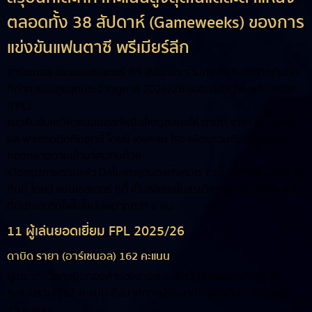
ตลอดทั้ง 38 สัปดาห์ (Gameweeks) ของการ
แข่งขันแฟนตาซี พรีเมียร์ลีก
อาร์เซนอล และแมนเชสเตอร์ ซิตี้ ส่งนักเตะรวมกันถึง 6 คน ติดทีมชุด
ที่ทำคะแนนสูงสุดประจำฤดูกาล 2025/26 ของ แฟนตาซี พรีเมียร์ลีก
(FPL)
แนวรับอันเหนียวแน่นของทัพปืนใหญ่ส่งผลให้ ดาบิด รายา และ กาเบรี
ยล พาเหรดติดทีมชุดนี้ โดยมี เดแคลน ไรซ์ เพื่อนร่วมทีมในตำแหน่ง
กองกลางตามเข้ามาสมทบด้วย
เมื่อสรุปภาพรวมแล้ว มีสโมสรฟุตบอลทั้งหมด 7 สโมสรที่มีชื่อติดอยู่ใน
ทีมนี้ โดยมี แมนเชสเตอร์ ซิตี้ เป็นเพียงสโมสรเดียวร่วมกับอาร์เซนอล
ที่มีนักเตะติดโผในไลน์อัพมากกว่า 1 คน
11 ผู้เล่นยอดเยี่ยม FPL 2025/26
ดาบิด รายา (อาร์เซนอล) 162 คะแนน
ผู้ชนะรางวัลถุงมือทองคำของอาร์เซนอลคว้าตำแหน่งในทีมนี้ด้วย
คะแนนรวม 162 คะแนน ซึ่งมากกว่าผู้รักษาประตูคนอื่นๆ อย่างน้อย
19 คะแนน