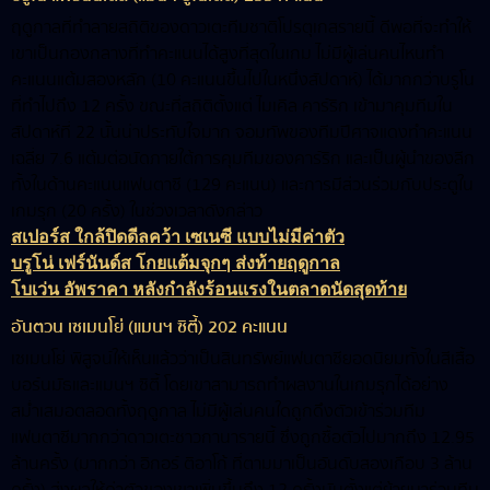
ฤดูกาลที่ทำลายสถิติของดาวเตะทีมชาติโปรตุเกสรายนี้ ดีพอที่จะทำให้
เขาเป็นกองกลางที่ทำคะแนนได้สูงที่สุดในเกม ไม่มีผู้เล่นคนไหนทำ
คะแนนแต้มสองหลัก (10 คะแนนขึ้นไปในหนึ่งสัปดาห์) ได้มากกว่าบรูโน
ที่ทำไปถึง 12 ครั้ง ขณะที่สถิติตั้งแต่ ไมเคิล คาร์ริก เข้ามาคุมทีมใน
สัปดาห์ที่ 22 นั้นน่าประทับใจมาก จอมทัพของทีมปีศาจแดงทำคะแนน
เฉลี่ย 7.6 แต้มต่อนัดภายใต้การคุมทีมของคาร์ริก และเป็นผู้นำของลีก
ทั้งในด้านคะแนนแฟนตาซี (129 คะแนน) และการมีส่วนร่วมกับประตูใน
เกมรุก (20 ครั้ง) ในช่วงเวลาดังกล่าว
สเปอร์ส ใกล้ปิดดีลคว้า เซเนซี แบบไม่มีค่าตัว
บรูโน่ เฟร์นันด์ส โกยแต้มจุกๆ ส่งท้ายฤดูกาล
โบเว่น อัพราคา หลังกำลังร้อนแรงในตลาดนัดสุดท้าย
อันตวน เซเมนโย่ (แมนฯ ซิตี้) 202 คะแนน
เซเมนโย่ พิสูจน์ให้เห็นแล้วว่าเป็นสินทรัพย์แฟนตาซียอดนิยมทั้งในสีเสื้อ
บอร์นมัธและแมนฯ ซิตี้ โดยเขาสามารถทำผลงานในเกมรุกได้อย่าง
สม่ำเสมอตลอดทั้งฤดูกาล ไม่มีผู้เล่นคนใดถูกดึงตัวเข้าร่วมทีม
แฟนตาซีมากกว่าดาวเตะชาวกานารายนี้ ซึ่งถูกซื้อตัวไปมากถึง 12.95
ล้านครั้ง (มากกว่า อิกอร์ ติอาโก้ ที่ตามมาเป็นอันดับสองเกือบ 3 ล้าน