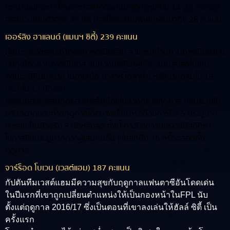
contributions) โดยเขาทำสถิติถึงเกณฑ์ที่กำหนดใน 14 นัด จากการ
ลงสนามเป็นตัวจริง 35 นัด ทำให้ได้คะแนนพิเศษเพิ่มมาถึง 28 คะแนน
เออร์ลิง ฮาแลนด์ (แมนฯ ซิตี้) 239 คะแนน
ผู้ชนะรางวัลรองเท้าทองคำพรีเมียร์ลีก สามารถต้านทานการเบียดแย่ง
อันดุเดือดจากแฟร์นันเดส จนทวงบัลลังก์ผู้ทำคะแนนสูงสุดในเกม
แฟนตาซีคืนมาจาก โมฮาเหม็ด ซาลาห์ ได้สำเร็จ หลังจากถล่มไป 19
ประตูใน 17 นัดแรก
ฟอร์มของฮาแลนด์ดรอปลงเล็กน้อยในช่วงกลางฤดูกาล ก่อนจะกลับ
มาปิดฉากช่วงท้ายฤดูกาลได้อย่างแข็งแกร่งด้วยการยิง 5 ประตูจาก
การลงเป็นตัวจริง 5 นัดหลังสุด ทั้งนี้ ดาวยิงชาวนอร์เวย์มีสถิติหา
โอกาสยิงประตูมากกว่าผู้เล่นคนอื่นๆ ในลีกถึง 36 ครั้งตลอดทั้ง
ฤดูกาล
จาร์ร็อด โบเวน (เวสต์แฮม) 187 คะแนน
กัปตันทีมเวสต์แฮมมีความสุขกับฤดูกาลแฟนตาซีอันโดดเด่น
ในปีแรกที่เขาถูกเปลี่ยนตำแหน่งให้เป็นกองหน้าในFPL นับ
ตั้งแต่ฤดูกาล 2016/17 ซึ่งเป็นตอนที่เขาลงเล่นให้ฮัลล์ ซิตี้ เป็น
ครั้งแรก