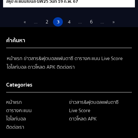
สรุป คะแนนโบนัส GW25 วันที่ 19 ก.พ. 67
«
...
2
3
4
...
6
...
»
คำค้นหา
หน้าแรก
ข่าวสาร&ฟุตบอลแฟนตาซี
ตารางคะแนน
Live Score
ไฮไลท์บอล
ดาวโหลด APK
ติดต่อเรา
Categories
หน้าแรก
ข่าวสาร&ฟุตบอลแฟนตาซี
ตารางคะแนน
Live Score
ไฮไลท์บอล
ดาวโหลด APK
ติดต่อเรา