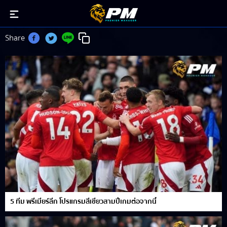
Everton
Share
5 ทีม พรีเมียร์ลีก โปรแกรมสีเขียวสามปี๋เกมต่อจากนี้