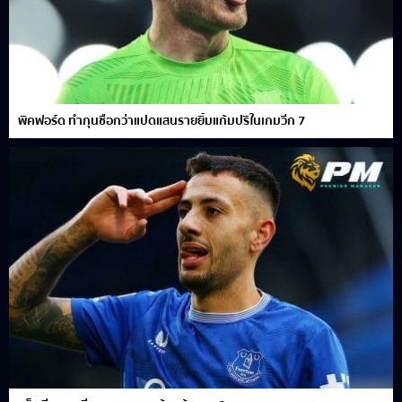
พิคฟอร์ด ทำกุนซือกว่าแปดแสนรายยิ้มแก้มปริในเกมวีก 7