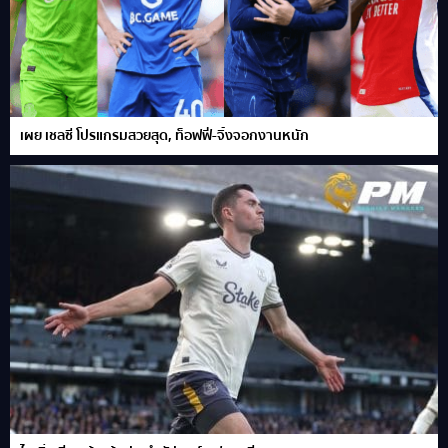
เผย เชลซี โปรแกรมสวยสุด, ท็อฟฟี่-จิ้งจอกงานหนัก