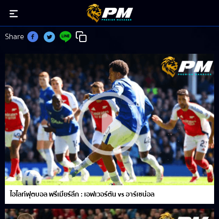
Everton
Share
ไฮไลท์ฟุตบอล พรีเมียร์ลีก : เอฟเวอร์ตัน vs อาร์เซน่อล