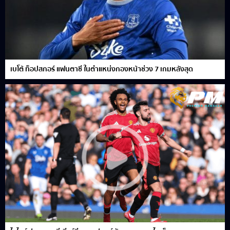
เบโต้ ท็อปสกอร์ แฟนตาซี ในตำแหน่งกองหน้าช่วง 7 เกมหลังสุด