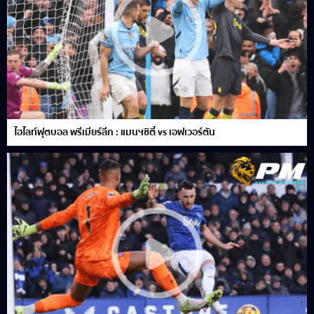
ไฮไลท์ฟุตบอล พรีเมียร์ลีก : แมนฯซิตี้ vs เอฟเวอร์ตัน