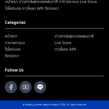
หน้าแรก
ข่าวสาร&ฟุตบอลแฟนตาซี
ตารางคะแนน
Live Score
ไฮไลท์บอล
ดาวโหลด APK
ติดต่อเรา
Categories
หน้าแรก
ข่าวสาร&ฟุตบอลแฟนตาซี
ตารางคะแนน
Live Score
ไฮไลท์บอล
ดาวโหลด APK
ติดต่อเรา
Follow Us
© fantasy premier league thailand 2026. All rights reserved