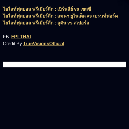
ไฮไลท์ฟุตบอล พรีเมียร์ลีก : เบิร์นลีย์ vs เชลซี
ไฮไลท์ฟุตบอล พรีเมียร์ลีก : แมนฯ ยูไนเต็ด vs เบรนท์ฟอร์ด
ไฮไลท์ฟุตบอล พรีเมียร์ลีก : ลูตัน vs สเปอร์ส
FB:
FPLTHAI
Credit By
TrueVisionsOfficial