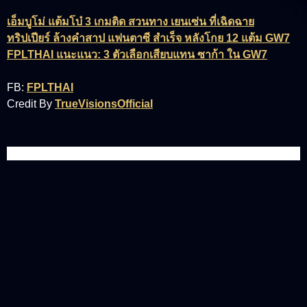
เอ็มบูโม่ แต้มโบ๋ 3 เกมติด สวนทาง เยนเซ่น ที่เฉิดฉาย
ทริปเปียร์ ล้างคำสาป แฟนตาซี สำเร็จ หลังโกย 12 แต้ม GW7
FPLTHAI แนะแนว: 3 ตัวเลือกเสียบแทน ซาก้า ใน GW7
FB:
FPLTHAI
Credit By
TrueVisionsOfficial