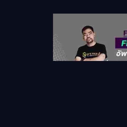
แท็กที่เกี่ยวข้อง
Highlight Football
Manchester City
Nottingham 