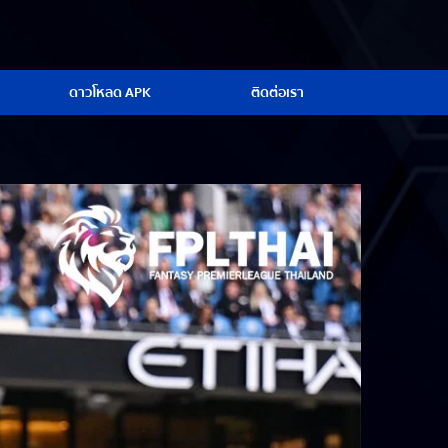
ดาวโหลด APK
ติดต่อเรา