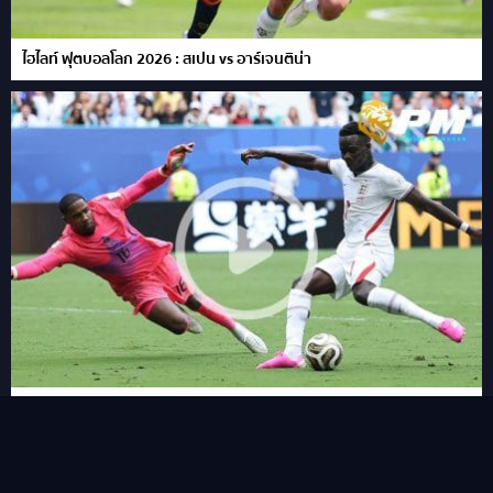
ไฮไลท์ ฟุตบอลโลก 2026 : สเปน vs อาร์เจนติน่า
ไฮไลท์ ฟุตบอลโลก 2026 : ฝรั่งเศส vs อังกฤษ