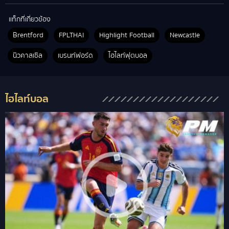
แท็กที่เกี่ยวข้อง
Brentford
FPLTHAI
Highlight Football
Newcastle
นิวคาสเซิล
เบรนท์ฟอร์ด
ไฮไลท์ฟุตบอล
ไฮไลท์บอล