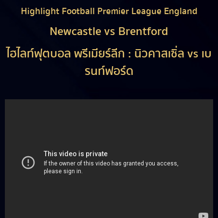
Highlight Football Premier League England
Newcastle vs Brentford
ไฮไลท์ฟุตบอล พรีเมียร์ลีก : นิวคาสเซิ่ล vs เบ
รนท์ฟอร์ด