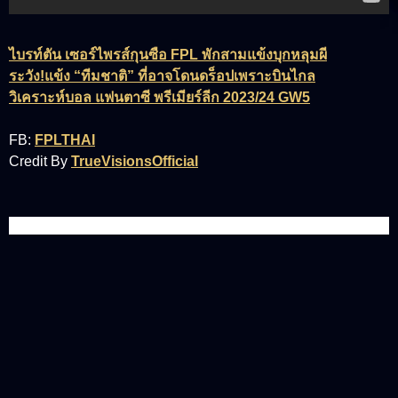
ไบรท์ตัน เซอร์ไพรส์กุนซือ FPL พักสามแข้งบุกหลุมผี
ระวัง!แข้ง “ทีมชาติ” ที่อาจโดนดร็อปเพราะบินไกล
วิเคราะห์บอล แฟนตาซี พรีเมียร์ลีก 2023/24 GW5
FB:
FPLTHAI
Credit By
TrueVisionsOfficial