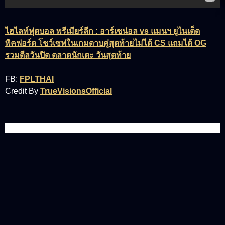
ไฮไลท์ฟุตบอล พรีเมียร์ลีก : อาร์เซน่อล vs แมนฯ ยูไนเต็ด
พิคฟอร์ด โชว์เซฟในเกมดาบคู่สุดท้ายไม่ได้ CS แถมได้ OG
รวมดีลวันปิด ตลาดนักเตะ วันสุดท้าย
FB:
FPLTHAI
Credit By
TrueVisionsOfficial