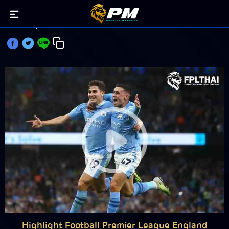
ไฮไลท์ฟุตบอล พรีเมียร์ลีก : แมนฯ ซิตี้ vs นิวคาสเซิล
Highlight Football Premier League England