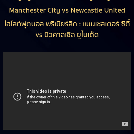
Manchester City vs Newcastle United
ไฮไลท์ฟุตบอล พรีเมียร์ลีก : แมนเชสเตอร์ ซิตี้
vs นิวคาสเซิล ยูไนเต็ด