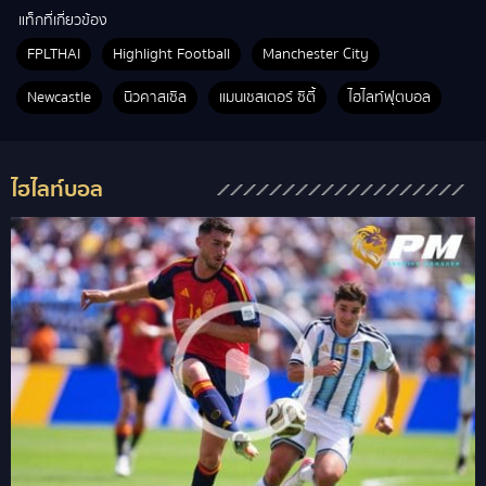
แท็กที่เกี่ยวข้อง
FPLTHAI
Highlight Football
Manchester City
Newcastle
นิวคาสเซิล
แมนเชสเตอร์ ซิตี้
ไฮไลท์ฟุตบอล
ไฮไลท์บอล