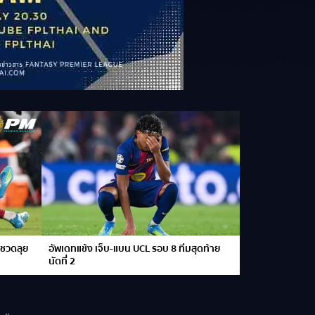
มชวดลุย
อัพเดทแข้ง เจ็บ-แบน UCL รอบ 8 ทีมสุดท้าย
นัดที่ 2