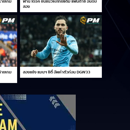
อหายเกม
ฟาน ไดจ์ค ขึ้นแนวรับโกยแต้ม แฟนตาซี อันดับ
สอง
ท้ายเกม
สองแข้ง แมนฯ ซิตี้ อัพค่าตัวก่อน DGW33