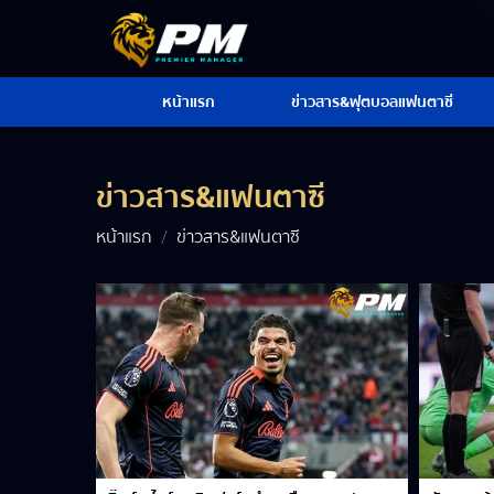
หน้าแรก
ข่าวสาร&ฟุตบอลแฟนตาซี
ข่าวสาร&แฟนตาซี
หน้าแรก
ข่าวสาร&แฟนตาซี