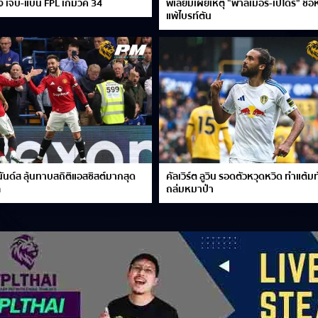
ง เจ็บ-แบน FPL เกมวีค 34
พี่เลียมเผยเหตุ “พาลเมอร์-เปโดร” ชื่
แพ้ไบรท์ตัน
์นันด์ส ลุ้นทาบสถิติแอสซิสต์มากสุด
คัลเวิร์ต ลูวิน รอดตัวหวุดหวิด ทำแต้ม
ล
ถล่มหมาป่า