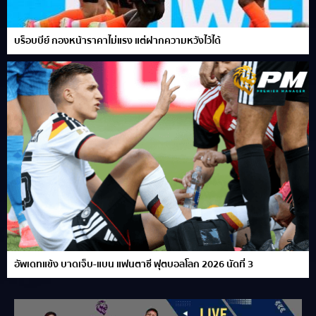
บร็อบบีย์ กองหน้าราคาไม่แรง แต่ฝากความหวังไว้ได้
อัพเดทแข้ง บาดเจ็บ-แบน แฟนตาซี ฟุตบอลโลก 2026 นัดที่ 3