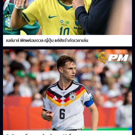
เนย์มาร์ ฟิตพร้อมดวล ญี่ปุ่น แต่ยังจำกัดเวลาเล่น