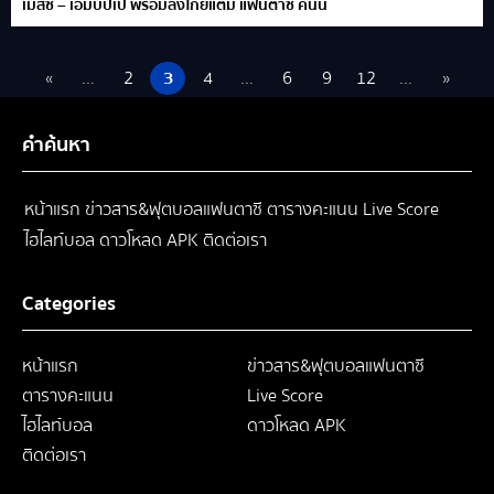
เมสซี – เอ็มบัปเป้ พร้อมลงโกยแต้ม แฟนตาซี คืนนี้
«
...
2
3
4
...
6
9
12
...
»
คำค้นหา
หน้าแรก
ข่าวสาร&ฟุตบอลแฟนตาซี
ตารางคะแนน
Live Score
ไฮไลท์บอล
ดาวโหลด APK
ติดต่อเรา
Categories
หน้าแรก
ข่าวสาร&ฟุตบอลแฟนตาซี
ตารางคะแนน
Live Score
ไฮไลท์บอล
ดาวโหลด APK
ติดต่อเรา