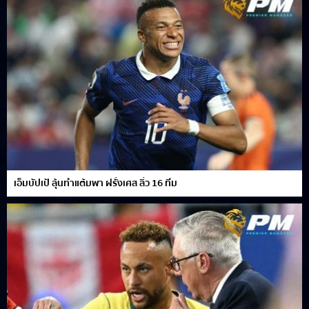
เอ็มบัปเป้ ลุ้นทำแต้มพา ฝรั่งเศส ลิ่ว 16 ทีม