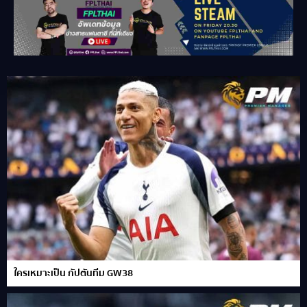
ใครเหมาะเป็น กัปตันทีม GW38