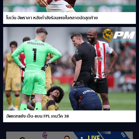
โบเว่น อัพราคา หลังกำลังร้อนแรงในตลาดนัดสุดท้าย
อัพเดทแข้ง เจ็บ-แบน FPL เกมวีค 38