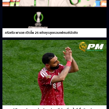
คริสตัล พาเลซ เปิดโผ 26 แข้งชุดลุยคอนเฟเรนซ์นัดชิง