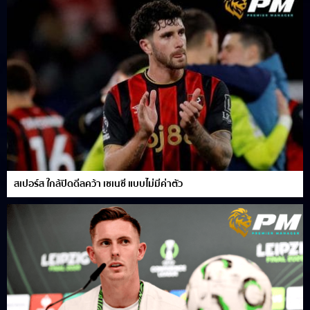
สเปอร์ส ใกล้ปิดดีลคว้า เซเนซี แบบไม่มีค่าตัว