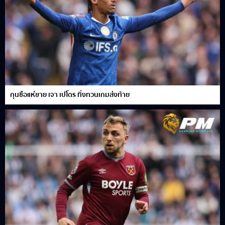
กุนซือแห่ขาย เจา เปโดร ทิ้งทวนเกมส่งท้าย