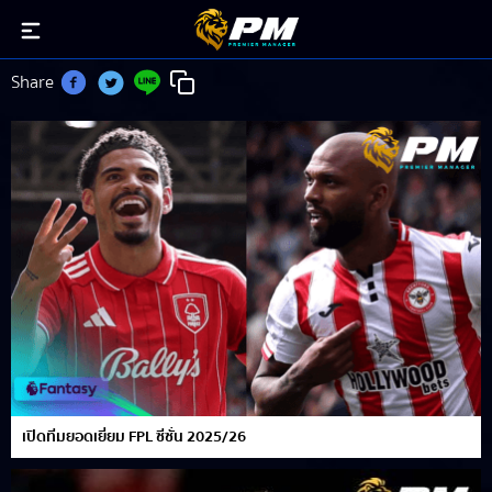
ข่าวสาร&แฟนตาซี
Share
เปิดทีมยอดเยี่ยม FPL ซีซั่น 2025/26