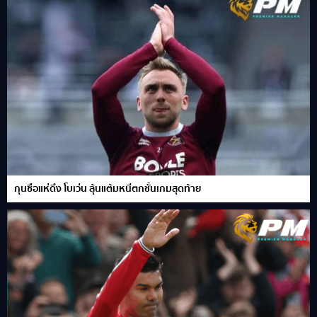
กุนซือแห่ดึง โบเว่น ลุ้นแต้มหนีตกชั้นเกมสุดท้าย