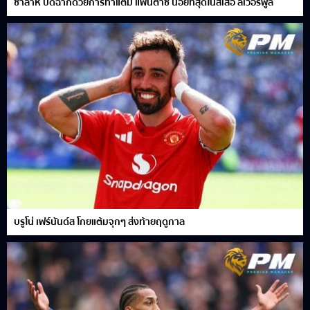
ซาลาห์ ปิดฉากด้วยการทำแต้ม แฟนตาซี น้อยที่สุดในสีเสื้อ ลิเวอร์พูล
บรูโน่ เฟร์นันด์ส โกยแต้มจุกๆ ส่งท้ายฤดูกาล