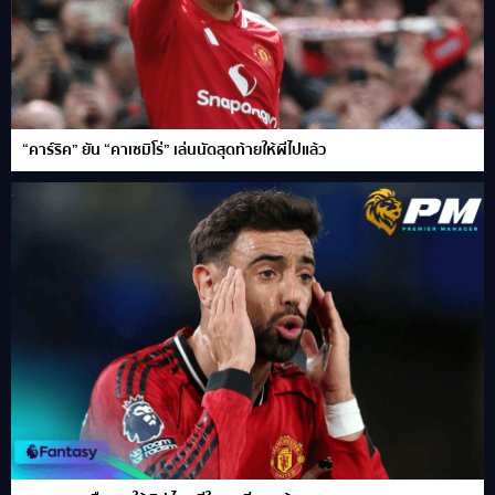
“คาร์ริค” ยัน “คาเซมิโร่” เล่นนัดสุดท้ายให้ผีไปแล้ว