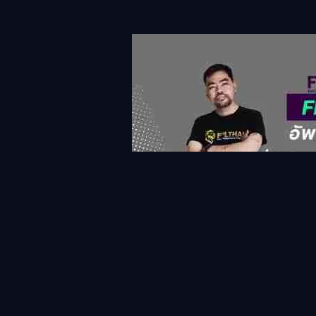
แท็กที่เกี่ยวข้อง
FIFA World Cup
France
Highlight Football
pa