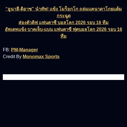
“อูนาฮี-ดิอาซ” นำทัพ! แข้ง โมร็อกโก ถล่มแคนาดาโกยแต้ม
กระฉูด
ส่องตัวดิฟ แฟนตาซี บอลโลก 2026 รอบ 16 ทีม
อัพเดทแข้ง บาดเจ็บ-แบน แฟนตาซี ฟุตบอลโลก 2026 รอบ 16
ทีม
FB:
PM-Manager
Credit By
Monomax Sports