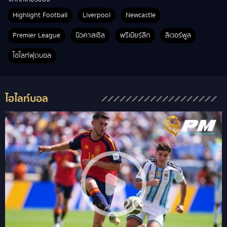
Highlight Football
Liverpool
Newcastle
Premier League
นิวคาสเซิล
พรีเมียร์ลีก
ลิเวอร์พูล
ไฮไลท์ฟุตบอล
ไฮไลท์บอล