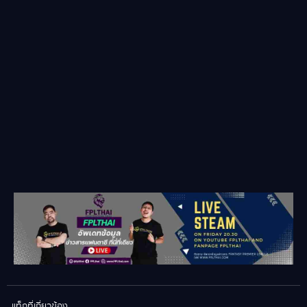
แท็กที่เกี่ยวข้อง