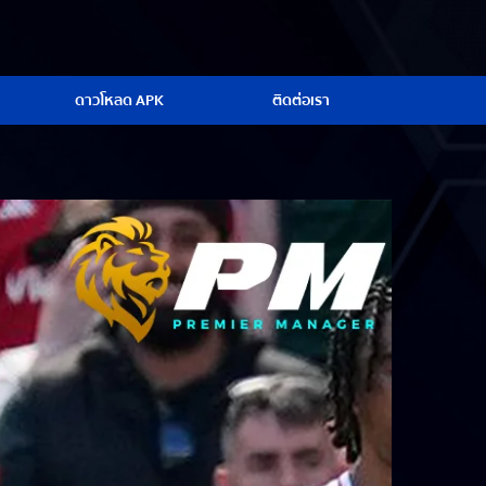
ดาวโหลด APK
ติดต่อเรา