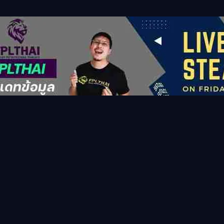
eague
West Ham United
พรีเมียร์ลีก
เวสต์แฮม
แมนยู
แมนเ