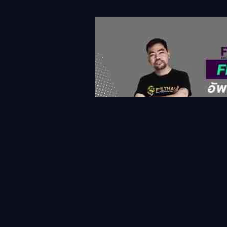
แท็กที่เกี่ยวข้อง
Highlight Football
Manchester United
Premier L