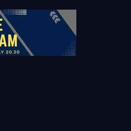
ชสเตอร์ ยูไนเต็ด
ไฮไลท์ฟุตบอล