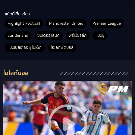
แท็กที่เกี่ยวข้อง
Highlight Football
Manchester United
Premier League
Sunderland
ซันเดอร์แลนด์
พรีเมียร์ลีก
แมนยู
แมนเชสเตอร์ ยูไนเต็ด
ไฮไลท์ฟุตบอล
ไฮไลท์บอล