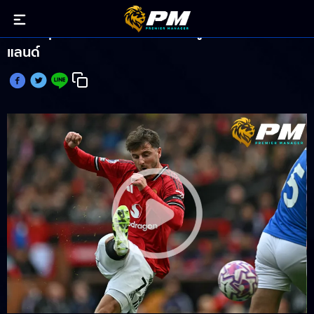
ไฮไลท์ฟุตบอล พรีเมียร์ลีก : แมนฯยูไนเต็ด vs ซันเดอร์
แลนด์