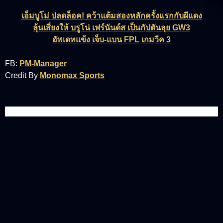
เอ็มบูโม่ ปลดล็อค! คว้าแต้มสองหลักครั้งแรกกับผีแดง
ลุ้นเสี่ยงให้ บรูโน่ เฟร์นันด์ส เป็นกัปตันลุย GW3
อัพเดทแข้ง เจ็บ-แบน FPL เกมวีค 3
FB:
PM-Manager
Credit By
Monomax Sports