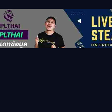
เลสเตอร์
แมนซิตี้
แมนเชสเตอร์ ซิตี้
ไฮไลท์ฟุตบอล