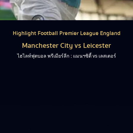
Highlight Football Premier League England
Manchester City vs Leicester
ไฮไลท์ฟุตบอล พรีเมียร์ลีก : แมนฯซิตี้ vs เลสเตอร์