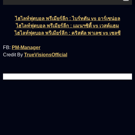
ไฮไลท์ฟุตบอล พรีเมียร์ลีก : ไบร์ทตัน vs อาร์เซน่อล
ไฮไลท์ฟุตบอล พรีเมียร์ลีก : แมนฯซิตี้ vs เวสต์แฮม
ไฮไลท์ฟุตบอล พรีเมียร์ลีก : คริสตัล พาเลซ vs เชลซี
FB:
PM-Manager
Credit By
TrueVisionsOfficial