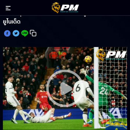
ไฮไลท์ฟุตบอล พรีเมียร์ลีก : ลิเวอร์พูล vs แมนฯ
ยูไนเต็ด