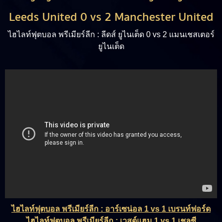
Leeds United 0 vs 2 Manchester United
ไฮไลท์ฟุตบอล พรีเมียร์ลีก : ลีดส์ ยูไนเต็ด 0 vs 2 แมนเชสเตอร์
ยูไนเต็ด
ไฮไลท์ฟุตบอล พรีเมียร์ลีก : อาร์เซน่อล 1 vs 1 เบรนท์ฟอร์ด
ไฮไลท์ฟุตบอล พรีเมียร์ลีก : เวสต์แฮม 1 vs 1 เชลซี