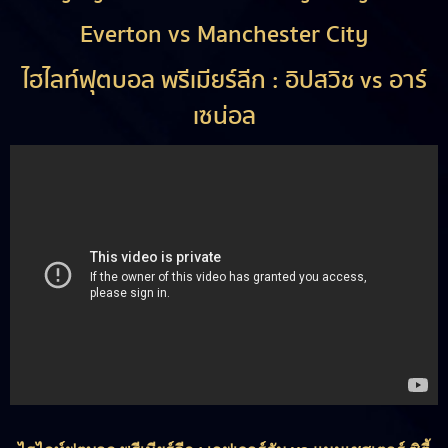
Everton vs Manchester City
ไฮไลท์ฟุตบอล พรีเมียร์ลีก : อิปสวิช vs อาร์
เซน่อล