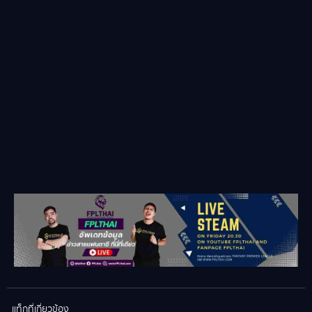
แท็กที่เกี่ยวข้อง