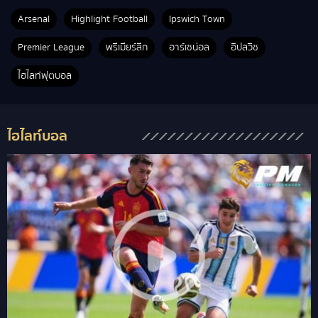
Arsenal
Highlight Football
Ipswich Town
Premier League
พรีเมียร์ลีก
อาร์เซน่อล
อิปสวิช
ไฮไลท์ฟุตบอล
ไฮไลท์บอล