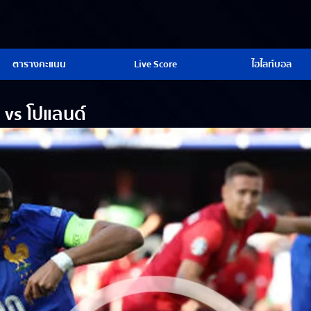
ตารางคะแนน
Live Score
ไฮไลท์บอล
ส vs โปแลนด์