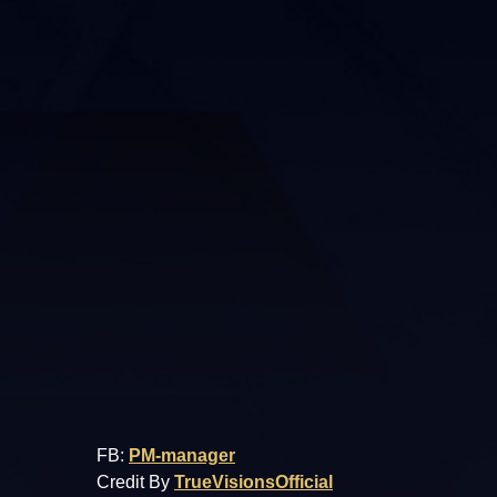
FB:
PM-manager
Credit By
TrueVisionsOfficial