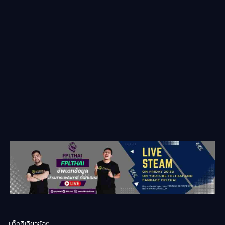
แท็กที่เกี่ยวข้อง