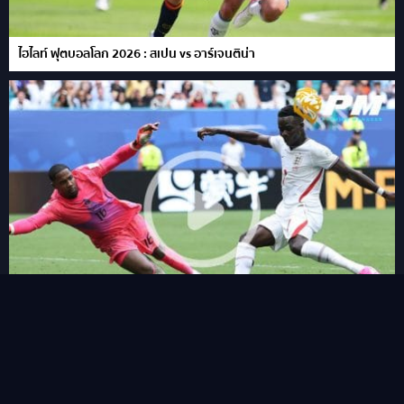
ไฮไลท์ ฟุตบอลโลก 2026 : สเปน vs อาร์เจนติน่า
ไฮไลท์ ฟุตบอลโลก 2026 : ฝรั่งเศส vs อังกฤษ