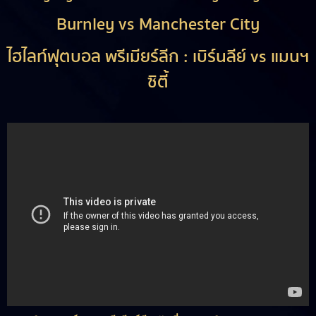
Burnley vs Manchester City
ไฮไลท์ฟุตบอล พรีเมียร์ลีก : เบิร์นลีย์ vs แมนฯ
ซิตี้