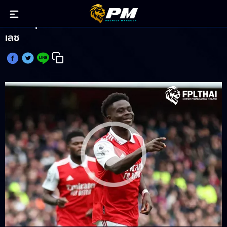
ไฮไลท์ฟุตบอล พรีเมียร์ลีก : อาร์เซน่อล vs คริสตัล พา
เลซ