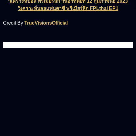
วิเคราะห์บอล พรีเมียร์ลีก วันอาทิตย์ที่ 12 กุมภาพันธ์ 2023
วิเคราะห์บอลแฟนตาซี พรีเมียร์ลีก FPLthai EP1
Credit By
TrueVisionsOfficial