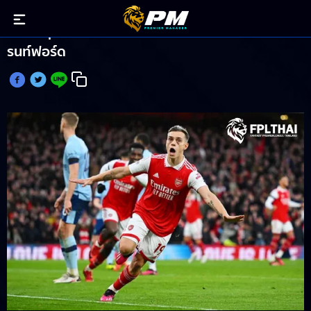
ไฮไลท์ฟุตบอล พรีเมียร์ลีก : อาร์เซน่อล 1 vs 1 เบ
รนท์ฟอร์ด