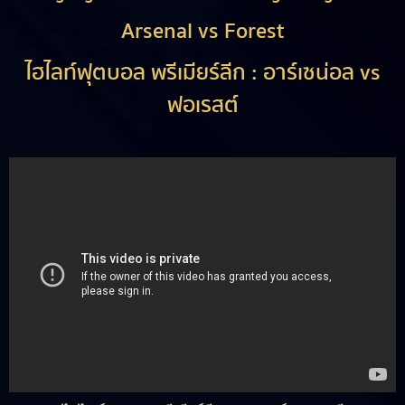
Arsenal vs Forest
ไฮไลท์ฟุตบอล พรีเมียร์ลีก : อาร์เซน่อล vs
ฟอเรสต์