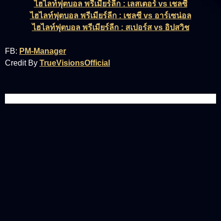
ไฮไลท์ฟุตบอล พรีเมียร์ลีก : เลสเตอร์ vs เชลซี
ไฮไลท์ฟุตบอล พรีเมียร์ลีก : เชลซี vs อาร์เซน่อล
ไฮไลท์ฟุตบอล พรีเมียร์ลีก : สเปอร์ส vs อิปสวิช
FB:
PM-Manager
Credit By
TrueVisionsOfficial