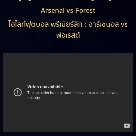
Arsenal vs Forest
ไฮไลท์ฟุตบอล พรีเมียร์ลีก : อาร์เซนอล vs
ฟอเรสต์