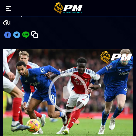
ไฮไลท์ฟุตบอล พรีเมียร์ลีก : อาร์เซน่อล vs เอฟเวอร์
ตัน