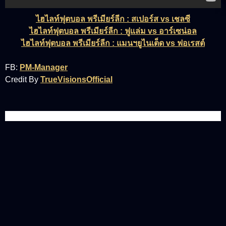
ไฮไลท์ฟุตบอล พรีเมียร์ลีก : สเปอร์ส vs เชลซี
ไฮไลท์ฟุตบอล พรีเมียร์ลีก : ฟูแล่ม vs อาร์เซน่อล
ไฮไลท์ฟุตบอล พรีเมียร์ลีก : แมนฯยูไนเต็ด vs ฟอเรสต์
FB:
PM-Manager
Credit By
TrueVisionsOfficial