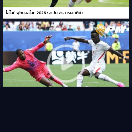
ไฮไลท์ ฟุตบอลโลก 2026 : สเปน vs อาร์เจนติน่า
ไฮไลท์ ฟุตบอลโลก 2026 : ฝรั่งเศส vs อังกฤษ