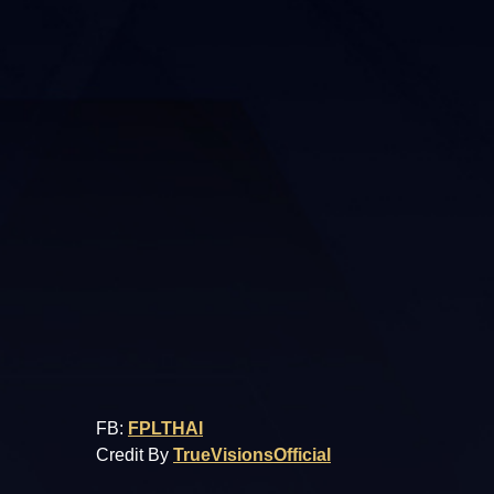
FB:
FPLTHAI
Credit By
TrueVisionsOfficial