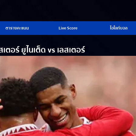
ตารางคะแนน
Live Score
ไฮไลท์บอล
สเตอร์ ยูไนเต็ด vs เลสเตอร์