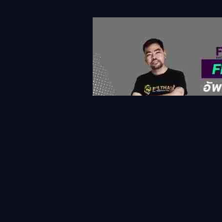
แท็กที่เกี่ยวข้อง
Highlight Football
Leicester
Manchester United