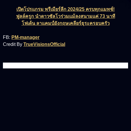
เปิดโปรแกรม พรีเมียร์ลีก 2024/25 ครบทุกแมทช์!
ฟูลล์ครูก นำดาวซัลโวร่วมแม้ลงสนามแค่ 73 นาที
โฟเด้น ลาแคมป์อังกฤษเคลียร์ธุระครอบครัว
FB:
PM-manager
Credit By
TrueVisionsOfficial