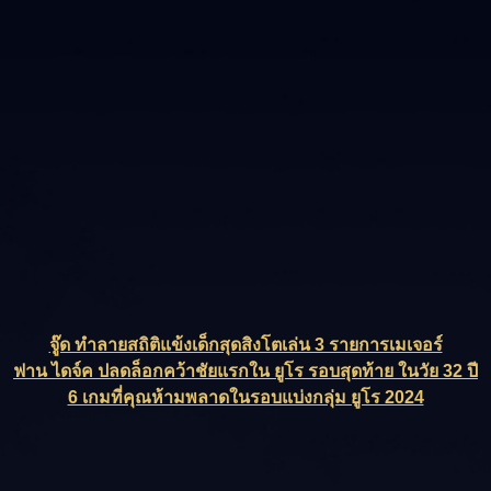
จู๊ด ทำลายสถิติแข้งเด็กสุดสิงโตเล่น 3 รายการเมเจอร์
ฟาน ไดจ์ค ปลดล็อกคว้าชัยแรกใน ยูโร รอบสุดท้าย ในวัย 32 ปี
6 เกมที่คุณห้ามพลาดในรอบแบ่งกลุ่ม ยูโร 2024