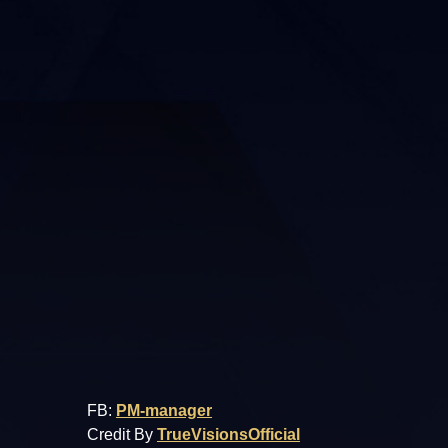
FB:
PM-manager
Credit By
TrueVisionsOfficial