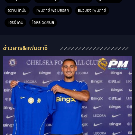
อิวาน โทนีย์
แฟนตาซี พรีเมียร์ลีก
แมวมองแฟนตาซี
แฮร์รี่ เคน
โอลลี่ วัตกินส์
ข่าวสาร&แฟนตาซี