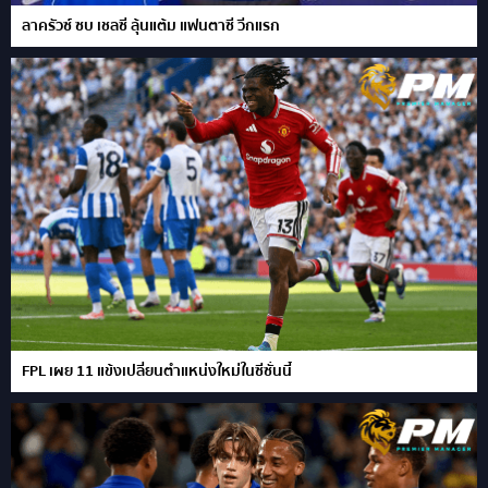
ลาครัวซ์ ซบ เชลซี ลุ้นแต้ม แฟนตาซี วีกแรก
FPL เผย 11 แข้งเปลี่ยนตำแหน่งใหม่ในซีซั่นนี้