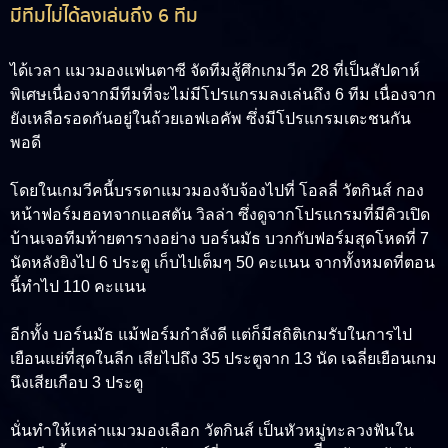
มีทีมไม่ได้ลงเล่นถึง 6 ทีม
ได้เวลา แมวมองแฟนตาซี จัดทีมสู้ศึกเกมวีค 28 ที่เป็นสัปดาห์
พิเศษเนื่องจากมีทีมที่จะไม่มีโปรแกรมลงเล่นถึง 6 ทีม เนื่องจาก
ยังเหลือรอดกันอยู่ในถ้วยเอฟเอคัพ ซึ่งมีโปรแกรมเตะชนกัน
พอดี
โดยในเกมวีคนี้บรรดาแมวมองจับจ้องไปที่ โอลลี่ วัตกินส์ กอง
หน้าฟอร์มฮอทจากแอสตัน วิลล่า ซึ่งดูจากโปรแกรมที่มีคิวเปิด
บ้านเจอทีมท้ายตารางอย่าง บอร์นมัธ บวกกับฟอร์มสุดโหดที่ 7
นัดหลังยิงไป 6 ประตู เก็บไปเต็มๆ 50 คะแนน จากทั้งหมดที่ตอน
นี้ทำไป 110 คะแนน
อีกทั้ง บอร์นมัธ แม้ฟอร์มกำลังดี แต่ก็มีสถิติเกมรับในการไป
เยือนแย่ที่สุดในลีก เสียไปถึง 35 ประตูจาก 13 นัด เฉลี่ยเยือนเกม
นึงเสียเกือบ 3 ประตู
นั่นทำให้เหล่าแมวมองเลือก วัตกินส์ เป็นหัวหมู่ทะลวงฟันใน