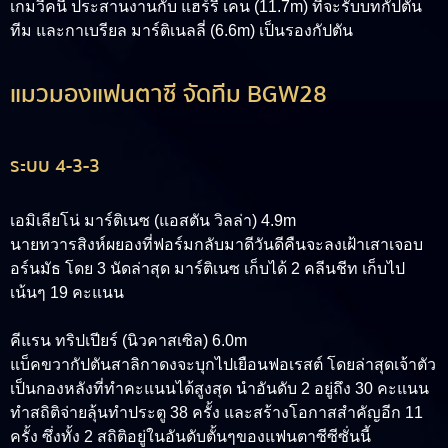
เกมวีคนี้ ประสานงานกับ แฮร์รี่ เคน (11.7m) ทีีจะรับบทกัปตัน
ทีม และกาเบรียล มาร์ติเนลลี่ (6.6m) เป็นรองกัปตัน
แมวมองแฟนตาซี จัดทีม BGW28
ระบบ 4-3-3
เอมิเลียโน่ มาร์ติเนซ (แอสตัน วิลล่า) 4.9m
นายทวารสิงห์ผยองที่ฟอร์มกลับมาดีวันดีคืนจะลงเฝ้าเสาเจอบ
อร์นมัธ โดย 3 นัดล่าสุด มาร์ติเนซ เก็บได้ 2 คลีนชีท เก็บไป
เน้นๆ 19 คะแนน
คีแรน ทริปเปียร์ (นิวคาสเซิล) 6.0m
แบ็คขวากัปตันสาลิกาดงจะบุกไปเยือนฟอเรสต์ โดยล่าสุดเจ้าตัว
เป็นกองหลังที่ทำคะแนนได้สูงสุด นำอันดับ 2 อยู่ถึง 30 คะแนน
ทำสถิติจ่ายลุ้นทำประตู 38 ครั้ง และสร้างโอกาสสำคัญอีก 11
ครั้ง ซึ่งทั้ง 2 สถิติอยู่ในอันดับตั้นๆของแฟนตาซีซีซั่นนี้