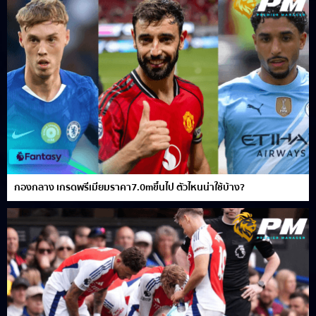
กองกลาง เกรดพรีเมียมราคา7.0mขึ้นไป ตัวไหนน่าใช้บ้าง?