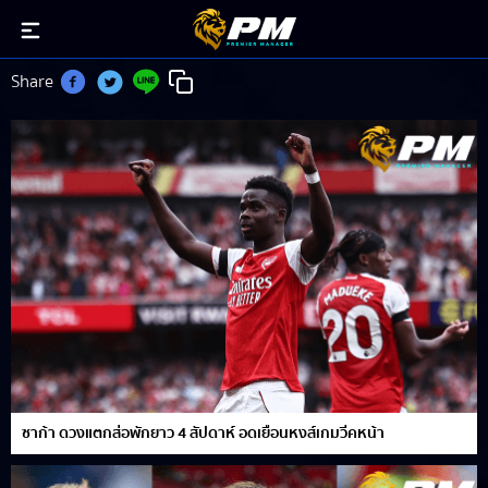
Bukayo Saka
Share
ซาก้า ดวงแตกส่อพักยาว 4 สัปดาห์ อดเยือนหงส์เกมวีคหน้า