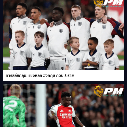
คาร์สลีย์กลุ้ม! แข้งหลัก อังกฤษ ถอน 8 ราย