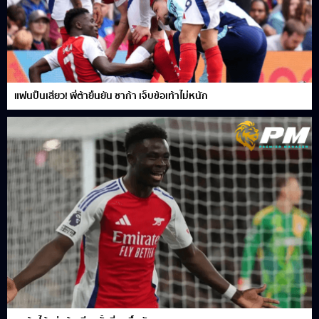
แฟนปืนเสียว! พี่ต้ายืนยัน ซาก้า เจ็บข้อเท้าไม่หนัก