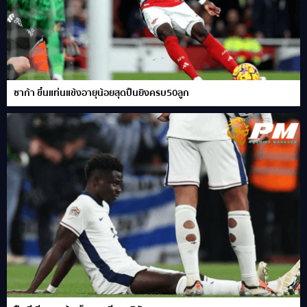
ซาก้า ขึ้นแท่นแข้งอายุน้อยสุดปืนยิงครบ50ลูก