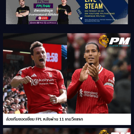
ส่องทีมยอดเยี่ยม FPL หลังผ่าน 11 เกมวีคแรก