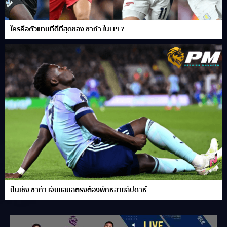
ใครคือตัวแทนที่ดีที่สุดของ ซาก้า ในFPL?
ปืนเซ็ง ซาก้า เจ็บแฮมสตริงต้องพักหลายสัปดาห์