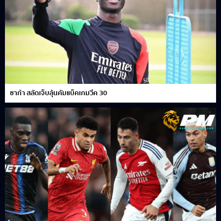
ซาก้า สลัดเจ็บลุ้นคัมแบ็คเกมวีค 30