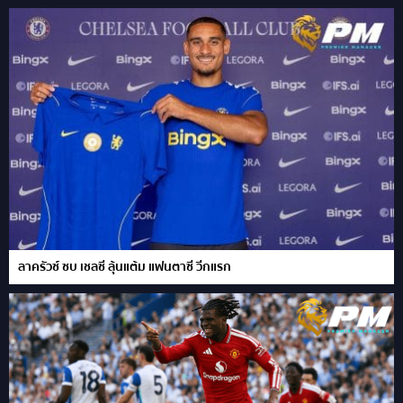
ลาครัวซ์ ซบ เชลซี ลุ้นแต้ม แฟนตาซี วีกแรก