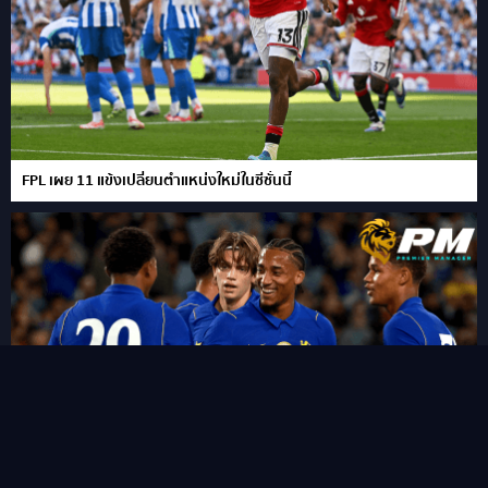
FPL เผย 11 แข้งเปลี่ยนตำแหน่งใหม่ในซีซั่นนี้