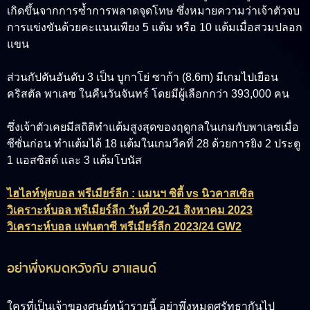
เกิดขึ้นจากการซ้ำการพลาดจุดโทษ ซึ่งหมายความว่าเจ้าตัวจบ
การแข่งขันด้วยคะแนนเพียง 5 แต้ม หรือ 10 แต้มเมื่อสวมปลอก
แขน
ส่วนกัปตันอันดับ 3 เป็น บูกาโย่ ซาก้า (8.6m) มีเกมไปเยือน
คริสตัล พาเลซ ในคืนวันจันทร์ โดยมีผู้เลือกกว่า 393,000 คน
ซึ่งเจ้าตัวเคยมีสถิติทำแต้มสูงสุดของฤดูกลในเกมกับพาเลซเมื่อ
ซีซั่นก่อน ทำแต้มได้ 18 แต้มในเกมวีคที่ 28 ด้วยการยิง 2 ประตู
1 แอสซิสต์ และ 3 แต้มโบนัส
ไฮไลท์ฟุตบอล พรีเมียร์ลีก : แมนฯ ซิตี้ vs นิวคาสเซิล
วิเคราะห์บอล พรีเมียร์ลีก วันที่ 20-21 สิงหาคม 2023
วิเคราะห์บอล แฟนตาซี พรีเมียร์ลีก 2023/24 GW2
อย่าพึ่งหมดหวังกับ ฮาแลนด์
ใครที่เป็นเจ้าของศูนย์หน้ารายนี้ อย่าพึ่งหมดศรัทธากันไป