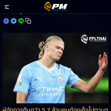
ชาวFPLสุดเซ็งกัปตัน ฮาแลนด์ เล่นไม่ออก
ผู้จัดการทีมกว่า 5.7 ล้านคนต้องเซ็งไปตามๆ