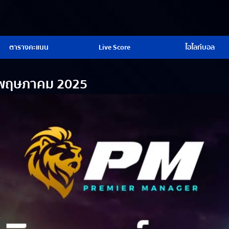
ตารางคะแนน
Live Score
ไฮไลท์บอล
 10 พฤษภาคม 2025