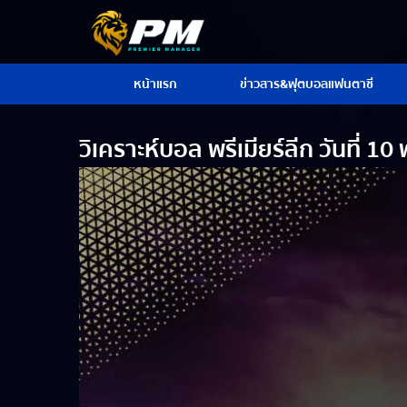
หน้าแรก
ข่าวสาร&ฟุตบอลแฟนตาซี
วิเคราะห์บอล พรีเมียร์ลีก วันที่