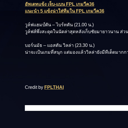
อัพเดทแข้ง เจ็บ-แบน FPL เกมวีค36
แนะนำ 5 แข้งน่าใส่ทีมใน FPL เกมวีค36
วูล์ฟแฮมป์ตัน – ไบร์ทตัน (21.00 น.)
วูล์ฟส์พึ่งสะดุดในนัดล่าสุดหลังเก็บชัยมายาวนาน ส่ว
บอร์นมัธ – แอสตัน วิลล่า (23.30 น.)
น่าจะเป้นเกมที่สนุก แต่มองแล้ววิลล่ายังมีทีเด็ดมากกว
Credit by
FPLTHAI