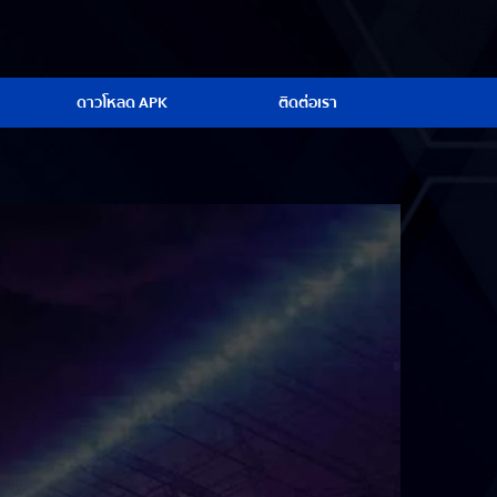
ดาวโหลด APK
ติดต่อเรา