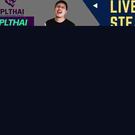
พรีเมียร์ลีก
วิเคราะห์บอล
แมนซิตี้
แมนเชสเตอร์ ซิตี้
แอสตัน วิลล่