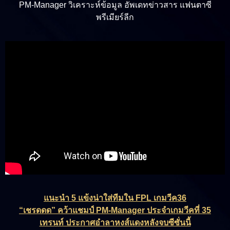
PM-Manager วิเคราะห์ข้อมูล อัพเดทข่าวสาร แฟนตาซี
พรีเมียร์ลีก
แนะนำ 5 แข้งน่าใส่ทีมใน FPL เกมวีค36
“เชรดดด” คว้าแชมป์ PM-Manager ประจำเกมวีคที่ 35
เทรนท์ ประกาศอำลาหงส์แดงหลังจบซีซั่นนี้