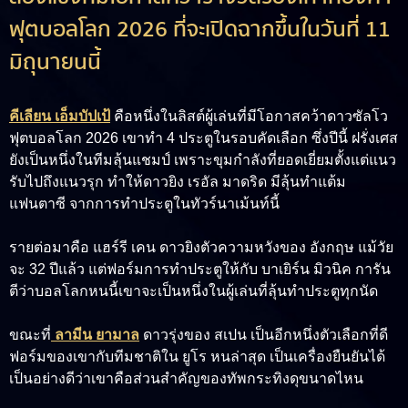
ฟุตบอลโลก 2026 ที่จะเปิดฉากขึ้นในวันที่ 11
มิถุนายนนี้
คีเลียน เอ็มบัปเป้
คือหนึ่งในลิสต์ผู้เล่นที่มีโอกาสคว้าดาวซัลโว
ฟุตบอลโลก 2026 เขาทำ 4 ประตูในรอบคัดเลือก ซึ่งปีนี้ ฝรั่งเศส
ยังเป็นหนึ่งในทีมลุ้นแชมป์ เพราะขุมกำลังที่ยอดเยี่ยมตั้งแต่แนว
รับไปถึงแนวรุก ทำให้ดาวยิง เรอัล มาดริด มีลุ้นทำแต้ม
แฟนตาซี จากการทำประตูในทัวร์นาเม้นท์นี้
รายต่อมาคือ
แฮร์รี เคน
ดาวยิงตัวความหวังของ อังกฤษ แม้วัย
จะ 32 ปีแล้ว แต่ฟอร์มการทำประตูให้กับ บาเยิร์น มิวนิค การัน
ตีว่าบอลโลกหนนี้เขาจะเป็นหนึ่งในผู้เล่นที่ลุ้นทำประตูทุกนัด
ขณะที่
ลามีน ยามาล
ดาวรุ่งของ สเปน เป็นอีกหนึ่งตัวเลือกที่ดี
ฟอร์มของเขากับทีมชาติใน ยูโร หนล่าสุด เป็นเครื่องยืนยันได้
เป็นอย่างดีว่าเขาคือส่วนสำคัญของทัพกระทิงดุขนาดไหน